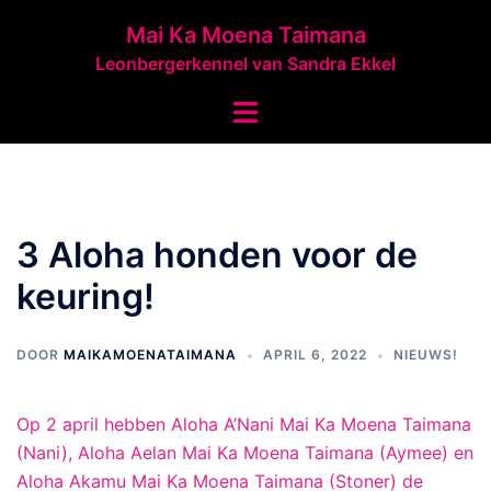
Ga
Mai Ka Moena Taimana
naar
Leonbergerkennel van Sandra Ekkel
de
inhoud
Toggle
menu
3 Aloha honden voor de
keuring!
DOOR
MAIKAMOENATAIMANA
APRIL 6, 2022
NIEUWS!
Op 2 april hebben Aloha A’Nani Mai Ka Moena Taimana
(Nani), Aloha Aelan Mai Ka Moena Taimana (Aymee) en
Aloha Akamu Mai Ka Moena Taimana (Stoner) de