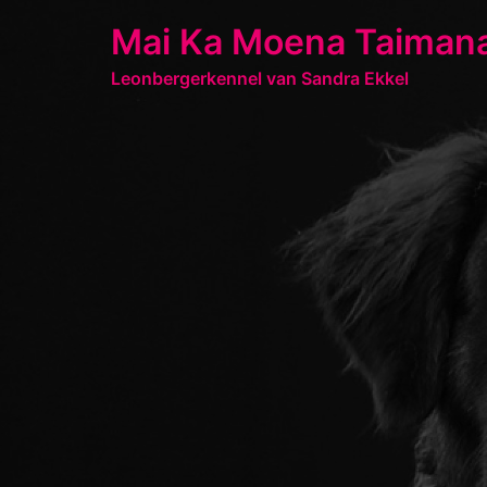
Ga
Mai Ka Moena Taiman
naar
de
Leonbergerkennel van Sandra Ekkel
inhoud