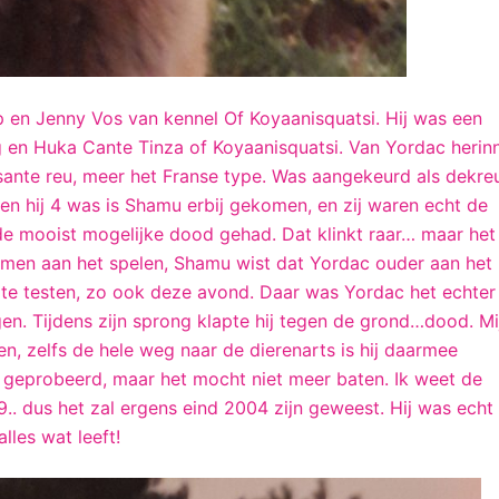
p en Jenny Vos van kennel Of Koyaanisquatsi. Hij was een
ng en Huka Cante Tinza of Koyaanisquatsi. Van Yordac herin
osante reu, meer het Franse type. Was aangekeurd als dekre
n hij 4 was is Shamu erbij gekomen, en zij waren echt de
e mooist mogelijke dood gehad. Dat klinkt raar… maar het 
men aan het spelen, Shamu wist dat Yordac ouder aan het
e testen, zo ook deze avond. Daar was Yordac het echter
gen. Tijdens zijn sprong klapte hij tegen de grond…dood. Mi
, zelfs de hele weg naar de dierenarts is hij daarmee
geprobeerd, maar het mocht niet meer baten. Ik weet de
9.. dus het zal ergens eind 2004 zijn geweest. Hij was echt
alles wat leeft!