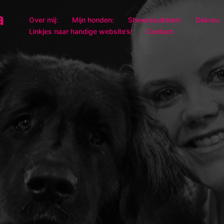
a
Over mij:
Mijn honden:
Showresultaten:
Dekreu
Linkjes naar handige website’s!
Contact: