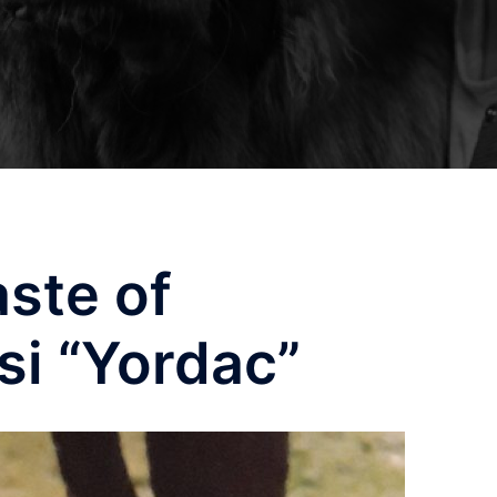
ste of
si “Yordac”