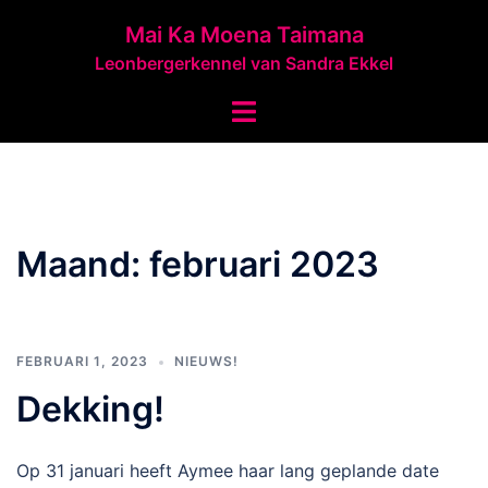
Ga
Mai Ka Moena Taimana
naar
Leonbergerkennel van Sandra Ekkel
de
inhoud
Toggle
menu
Maand:
februari 2023
FEBRUARI 1, 2023
NIEUWS!
Dekking!
Op 31 januari heeft Aymee haar lang geplande date