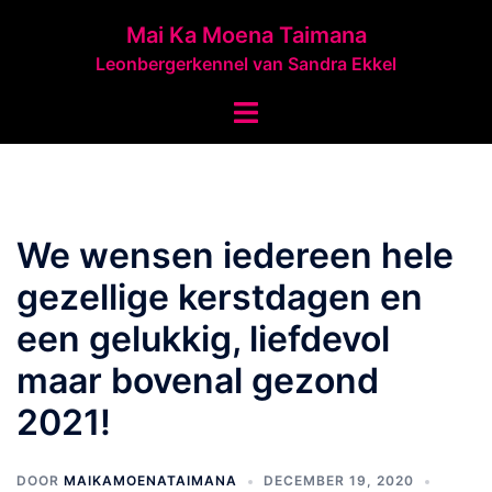
Ga
Mai Ka Moena Taimana
naar
Leonbergerkennel van Sandra Ekkel
de
inhoud
Toggle
menu
We wensen iedereen hele
gezellige kerstdagen en
een gelukkig, liefdevol
maar bovenal gezond
2021!
DOOR
MAIKAMOENATAIMANA
DECEMBER 19, 2020