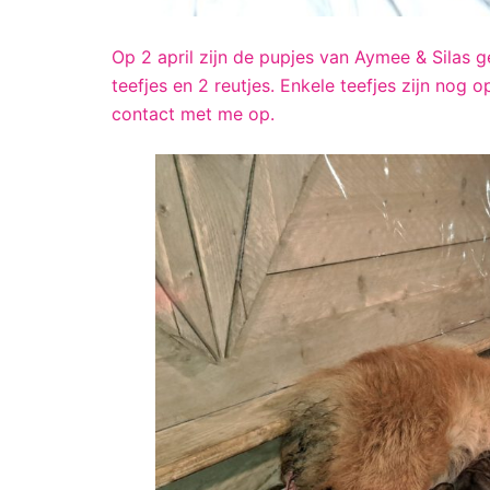
Op 2 april zijn de pupjes van Aymee & Silas 
teefjes en 2 reutjes. Enkele teefjes zijn nog
contact met me op.