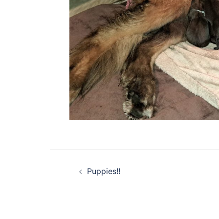
Bericht
Puppies!!
navigatie