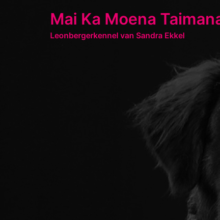
Ga
Mai Ka Moena Taiman
naar
de
Leonbergerkennel van Sandra Ekkel
inhoud