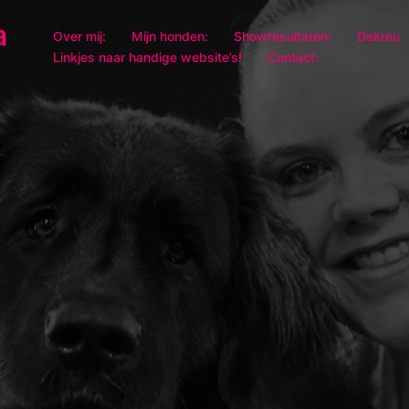
a
Over mij:
Mijn honden:
Showresultaten:
Dekreu
Linkjes naar handige website’s!
Contact: